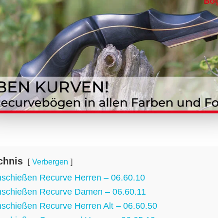
chnis
Verbergen
chießen Recurve Herren – 06.60.10
schießen Recurve Damen – 06.60.11
chießen Recurve Herren Alt – 06.60.50