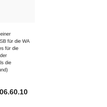
einer
DSB für die WA
s für die
 der
ls die
und)
06.60.10