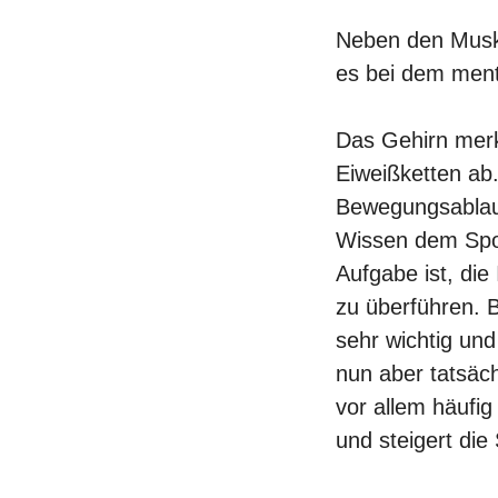
Neben den Muske
es bei dem ment
Das Gehirn merk
Eiweißketten ab
Bewegungsablauf
Wissen dem Spor
Aufgabe ist, die
zu überführen. B
sehr wichtig und
nun aber tatsäc
vor allem häufig
und steigert di