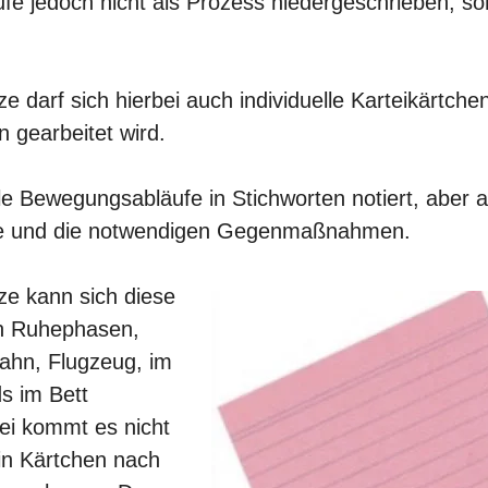
e jedoch nicht als Prozess niedergeschrieben, so
 darf sich hierbei auch individuelle Karteikärtchen
n gearbeitet wird.
le Bewegungsabläufe in Stichworten notiert, aber 
e und die notwendigen Gegenmaßnahmen.
e kann sich diese
in Ruhephasen,
Bahn, Flugzeug, im
s im Bett
ei kommt es nicht
ein Kärtchen nach