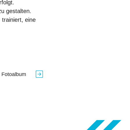
folgt.
u gestalten.
rainiert, eine
g Fotoalbum