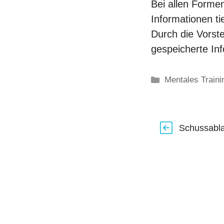
Bei allen Formen
Informationen ti
Durch die Vorste
gespeicherte In
Kategorien
Mentales Traini
Schussabla