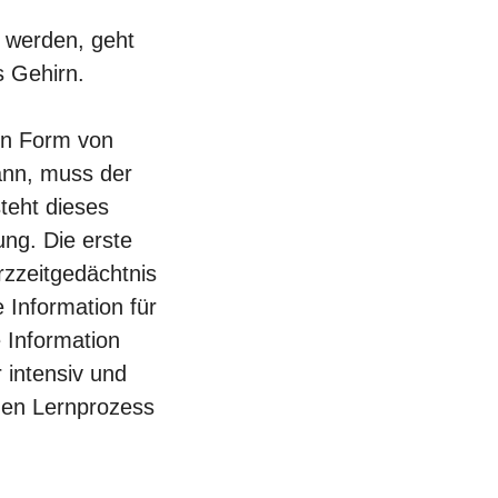
t werden, geht
s Gehirn.
in Form von
kann, muss der
teht dieses
ng. Die erste
rzzeitgedächtnis
 Information für
e Information
 intensiv und
 den Lernprozess