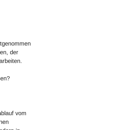
 mitgenommen
en, der
arbeiten.
ßen
?
blauf
vom
lnen