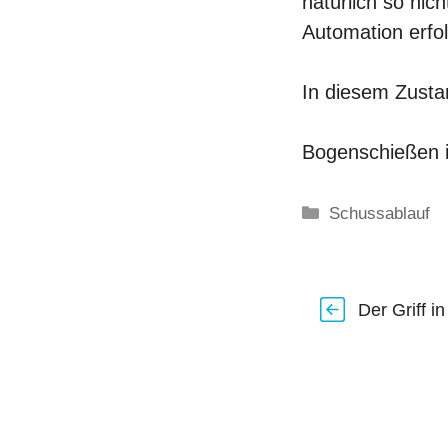
natürlich so nic
Automation erfo
In diesem Zustan
Bogenschießen i
Kategorien
Schussablauf
Der Griff 