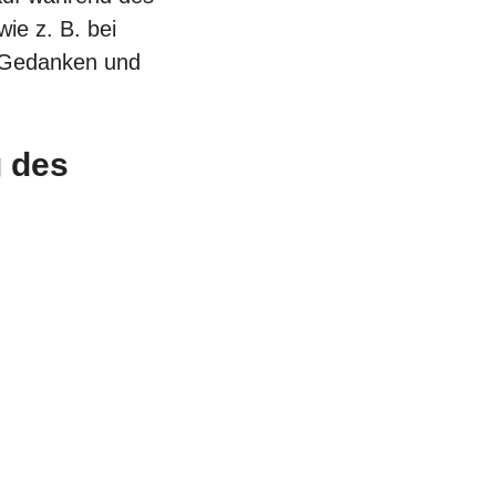
ie z. B. bei
n Gedanken und
g des