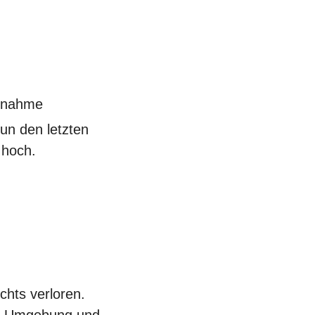
ufnahme
un den letzten
 hoch.
chts verloren.
ine Umgebung und