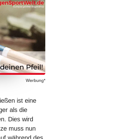
Werbung*
ießen
ist eine
er als die
n. Dies wird
tze muss nun
uf
während des