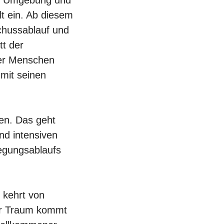
lt ein. Ab diesem
chussablauf und
tt der
der Menschen
 mit seinen
en. Das geht
nd intensiven
egungsablaufs
 kehrt von
ser Traum kommt