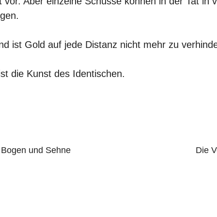
ht vor. Aber einzelne Schüsse können in der Tat in
lgen.
d ist Gold auf jede Distanz nicht mehr zu verhinde
st die Kunst des Identischen.
in Bogen und Sehne
Die V