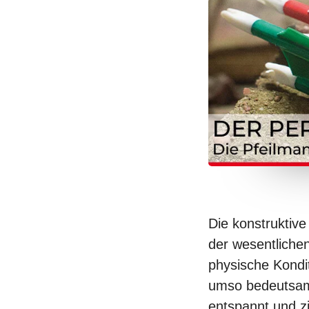
Die konstruktiv
der wesentliche
physische Kondit
umso bedeutsame
entspannt und z